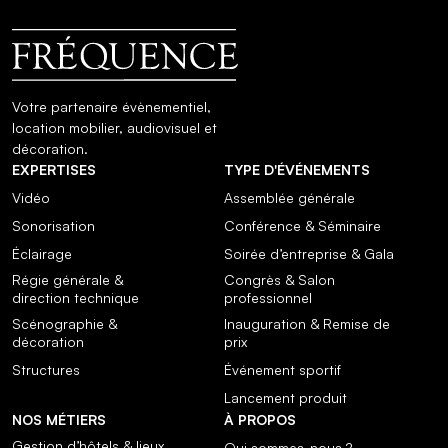
Votre partenaire évènementiel,
location mobilier, audiovisuel et
décoration.
EXPERTISES
TYPE D'ÉVÉNEMENTS
Vidéo
Assemblée générale
Sonorisation
Conférence & Séminaire
Éclairage
Soirée d’entreprise & Gala
Régie générale &
Congrès & Salon
direction technique
professionnel
Scénographie &
Inauguration & Remise de
décoration
prix
Structures
Événement sportif
Lancement produit
NOS MÉTIERS
À PROPOS
Gestion d’hôtels & lieux
Qui sommes-nous ?