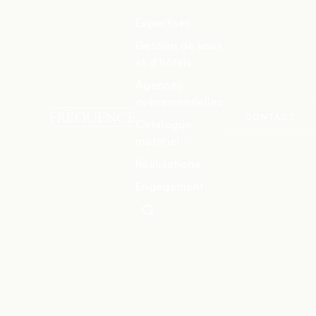
Expertises
Gestion de lieux
et d’hôtels
ACCUEIL
TYPE D’ÉVÈNEMENTS
SOIRÉE D’ENTREPRISE &
GALA
Agences
événementielles
CONTACT
Catalogue
matériel
Réalisations
Engagement