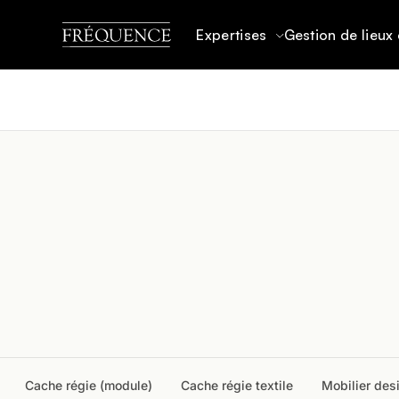
Expertises
Gestion de lieux 
ACCUEIL
CATALOGUE MATÉRIEL
MOBILIER
Cache régie (module)
Cache régie textile
Mobilier des