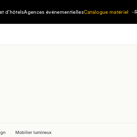
et d’hôtels
Agences événementielles
Catalogue matériel
R
ign
Mobilier lumineux