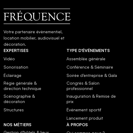
Votre partenaire évènementiel,
location mobilier, audiovisuel et
décoration.
EXPERTISES
TYPE D'ÉVÉNEMENTS
Vidéo
Assemblée générale
Sonorisation
Conférence & Séminaire
Éclairage
Soirée d’entreprise & Gala
Régie générale &
Congrès & Salon
direction technique
professionnel
Scénographie &
Inauguration & Remise de
décoration
prix
Structures
Événement sportif
Lancement produit
NOS MÉTIERS
À PROPOS
Gestion d’hôtels & lieux
Qui sommes-nous ?