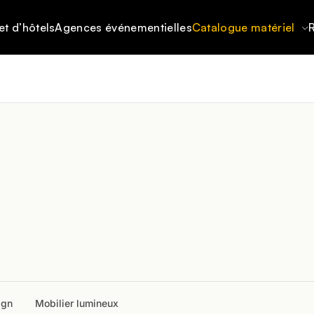
et d’hôtels
Agences événementielles
Catalogue matériel
R
ign
Mobilier lumineux