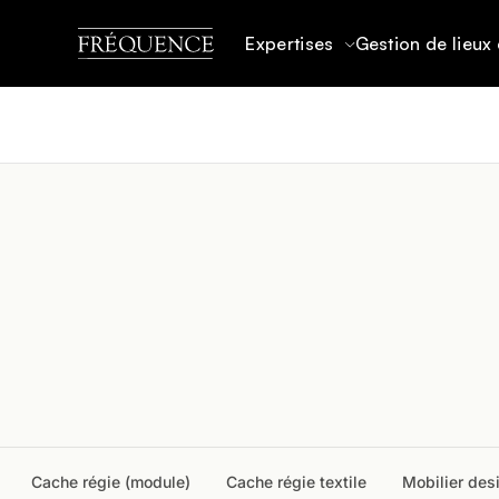
Expertises
Gestion de lieux 
ACCUEIL
CATALOGUE MATÉRIEL
MOBILIER
Cache régie (module)
Cache régie textile
Mobilier des