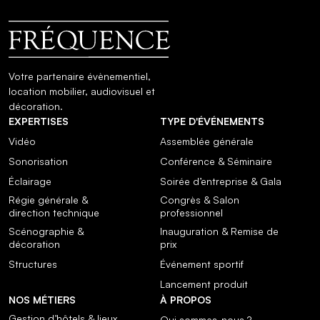
Votre partenaire évènementiel,
location mobilier, audiovisuel et
décoration.
EXPERTISES
TYPE D'ÉVÉNEMENTS
Vidéo
Assemblée générale
Sonorisation
Conférence & Séminaire
Éclairage
Soirée d’entreprise & Gala
Régie générale &
Congrès & Salon
direction technique
professionnel
Scénographie &
Inauguration & Remise de
décoration
prix
Structures
Événement sportif
Lancement produit
NOS MÉTIERS
À PROPOS
Gestion d’hôtels & lieux
Qui sommes-nous ?