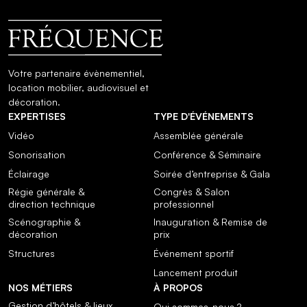
Votre partenaire évènementiel,
location mobilier, audiovisuel et
décoration.
EXPERTISES
TYPE D'ÉVÉNEMENTS
Vidéo
Assemblée générale
Sonorisation
Conférence & Séminaire
Éclairage
Soirée d’entreprise & Gala
Régie générale &
Congrès & Salon
direction technique
professionnel
Scénographie &
Inauguration & Remise de
décoration
prix
Structures
Événement sportif
Lancement produit
NOS MÉTIERS
À PROPOS
Gestion d’hôtels & lieux
Qui sommes-nous ?