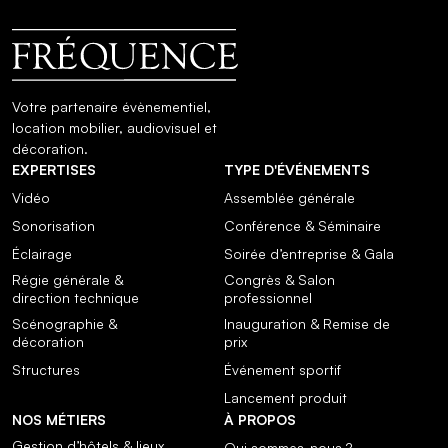
Votre partenaire évènementiel,
location mobilier, audiovisuel et
décoration.
EXPERTISES
TYPE D'ÉVÉNEMENTS
Vidéo
Assemblée générale
Sonorisation
Conférence & Séminaire
Éclairage
Soirée d’entreprise & Gala
Régie générale &
Congrès & Salon
direction technique
professionnel
Scénographie &
Inauguration & Remise de
décoration
prix
Structures
Événement sportif
Lancement produit
NOS MÉTIERS
À PROPOS
Gestion d’hôtels & lieux
Qui sommes-nous ?