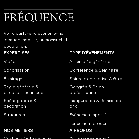
Votre partenaire évènementiel,
location mobilier, audiovisuel et
décoration.
EXPERTISES
TYPE D'ÉVÉNEMENTS
Vidéo
Assemblée générale
Sonorisation
Conférence & Séminaire
Éclairage
Soirée d’entreprise & Gala
Régie générale &
Congrès & Salon
direction technique
professionnel
Scénographie &
Inauguration & Remise de
décoration
prix
Structures
Événement sportif
Lancement produit
NOS MÉTIERS
À PROPOS
Gestion d’hôtels & lieux
Qui sommes-nous ?