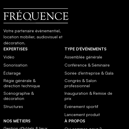
Votre partenaire évènementiel,
location mobilier, audiovisuel et
décoration.
EXPERTISES
TYPE D'ÉVÉNEMENTS
Vidéo
Assemblée générale
Sonorisation
Conférence & Séminaire
Éclairage
Soirée d’entreprise & Gala
Régie générale &
Congrès & Salon
direction technique
professionnel
Scénographie &
Inauguration & Remise de
décoration
prix
Structures
Événement sportif
Lancement produit
NOS MÉTIERS
À PROPOS
Gestion d’hôtels & lieux
Qui sommes-nous ?