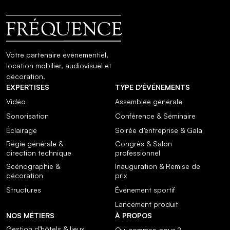
Votre partenaire évènementiel,
location mobilier, audiovisuel et
décoration.
EXPERTISES
TYPE D'ÉVÉNEMENTS
Vidéo
Assemblée générale
Sonorisation
Conférence & Séminaire
Éclairage
Soirée d’entreprise & Gala
Régie générale &
Congrès & Salon
direction technique
professionnel
Scénographie &
Inauguration & Remise de
décoration
prix
Structures
Événement sportif
Lancement produit
NOS MÉTIERS
À PROPOS
Gestion d’hôtels & lieux
Qui sommes-nous ?