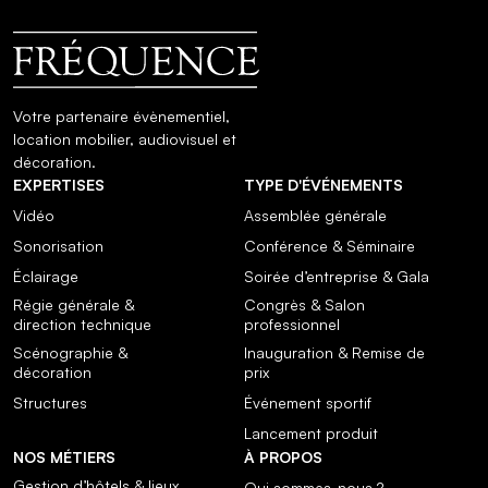
Votre partenaire évènementiel,
location mobilier, audiovisuel et
décoration.
EXPERTISES
TYPE D'ÉVÉNEMENTS
Vidéo
Assemblée générale
Sonorisation
Conférence & Séminaire
Éclairage
Soirée d’entreprise & Gala
Régie générale &
Congrès & Salon
direction technique
professionnel
Scénographie &
Inauguration & Remise de
décoration
prix
Structures
Événement sportif
Lancement produit
NOS MÉTIERS
À PROPOS
Gestion d’hôtels & lieux
Qui sommes-nous ?