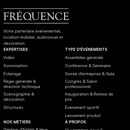
Votre partenaire évènementiel,
location mobilier, audiovisuel et
décoration.
EXPERTISES
TYPE D'ÉVÉNEMENTS
Vidéo
Assemblée générale
Sonorisation
Conférence & Séminaire
Éclairage
Soirée d’entreprise & Gala
Régie générale &
Congrès & Salon
direction technique
professionnel
Scénographie &
Inauguration & Remise de
décoration
prix
Structures
Événement sportif
Lancement produit
NOS MÉTIERS
À PROPOS
Gestion d’hôtels & lieux
Qui sommes-nous ?