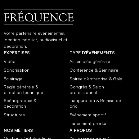
Votre partenaire évènementiel,
location mobilier, audiovisuel et
décoration.
EXPERTISES
TYPE D'ÉVÉNEMENTS
Vidéo
Assemblée générale
Sonorisation
Conférence & Séminaire
Éclairage
Soirée d’entreprise & Gala
Régie générale &
Congrès & Salon
direction technique
professionnel
Scénographie &
Inauguration & Remise de
décoration
prix
Structures
Événement sportif
Lancement produit
NOS MÉTIERS
À PROPOS
Gestion d’hôtels & lieux
Qui sommes-nous ?