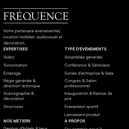
Votre partenaire évènementiel,
location mobilier, audiovisuel et
décoration.
EXPERTISES
TYPE D'ÉVÉNEMENTS
Vidéo
Assemblée générale
Sonorisation
Conférence & Séminaire
Éclairage
Soirée d’entreprise & Gala
Régie générale &
Congrès & Salon
direction technique
professionnel
Scénographie &
Inauguration & Remise de
décoration
prix
Structures
Événement sportif
Lancement produit
NOS MÉTIERS
À PROPOS
Gestion d’hôtels & lieux
Qui sommes-nous ?