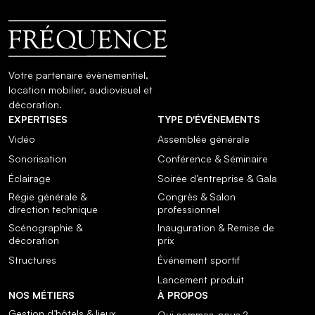
Votre partenaire évènementiel,
location mobilier, audiovisuel et
décoration.
EXPERTISES
TYPE D'ÉVÉNEMENTS
Vidéo
Assemblée générale
Sonorisation
Conférence & Séminaire
Éclairage
Soirée d’entreprise & Gala
Régie générale &
Congrès & Salon
direction technique
professionnel
Scénographie &
Inauguration & Remise de
décoration
prix
Structures
Événement sportif
Lancement produit
NOS MÉTIERS
À PROPOS
Gestion d’hôtels & lieux
Qui sommes-nous ?